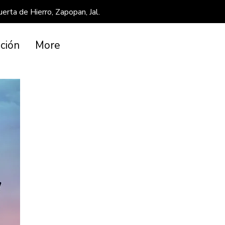
 de Hierro, Zapopan, Jal.
ción
More