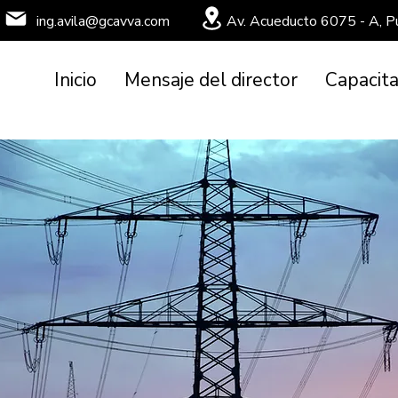
0308
ing.avila@gcavva.com
Av. Acueducto 6075 - A, Puerta
Inicio
Mensaje del director
Capacita